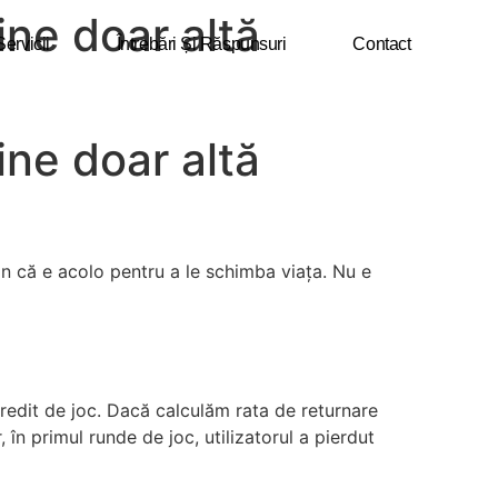
ine doar altă
Servicii
Întrebări Și Răspunsuri
Contact
ine doar altă
in că e acolo pentru a le schimba viața. Nu e
credit de joc. Dacă calculăm rata de returnare
 în primul runde de joc, utilizatorul a pierdut