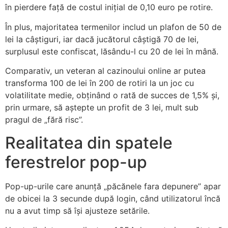
în pierdere față de costul inițial de 0,10 euro pe rotire.
În plus, majoritatea termenilor includ un plafon de 50 de
lei la câștiguri, iar dacă jucătorul câștigă 70 de lei,
surplusul este confiscat, lăsându-l cu 20 de lei în mână.
Comparativ, un veteran al cazinoului online ar putea
transforma 100 de lei în 200 de rotiri la un joc cu
volatilitate medie, obținând o rată de succes de 1,5% și,
prin urmare, să aștepte un profit de 3 lei, mult sub
pragul de „fără risc”.
Realitatea din spatele
ferestrelor pop-up
Pop-up-urile care anunță „păcănele fara depunere” apar
de obicei la 3 secunde după login, când utilizatorul încă
nu a avut timp să își ajusteze setările.