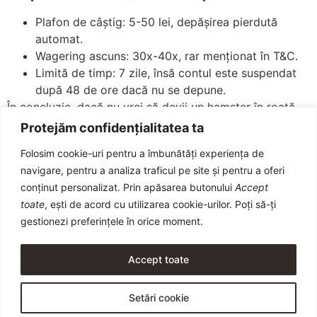
Plafon de câștig: 5-50 lei, depășirea pierdută
automat.
Wagering ascuns: 30x-40x, rar menționat în T&C.
Limită de timp: 7 zile, însă contul este suspendat
după 48 de ore dacă nu se depune.
În concluzie, dacă nu vrei să devii un hamster în roată,
trebuie să calculezi exact fiecare rotire și fiecare
Protejăm confidențialitatea ta
procent de wagering, altfel riști să rămâi cu un
Folosim cookie-uri pentru a îmbunătăți experiența de
portofoliu de 0,01 euro în cont.
navigare, pentru a analiza traficul pe site și pentru a oferi
Celebrăm „cele mai bune cazinouri online timișoara” cu
conținut personalizat. Prin apăsarea butonului
Accept
cinism și cifre dure
toate
, ești de acord cu utilizarea cookie-urilor. Poți să-ți
gestionezi preferințele în orice moment.
În timp ce unii se înghesuie să testeze noile funcții de
„Live Casino” de la Betano, alții încă se bat cu un bug
Accept toate
care face ca butonul de „Claim Bonus” să fie invizibil pe
mobil, iar acest detaliu plictisitor consumă 3 minute
prețioase din timpul de joc.
Setări cookie