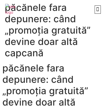
păcănele fara
depunere: când
ARII 
ÎNTREB
„promoția gratuită”
devine doar altă
capcană
păcănele fara
depunere: când
„promoția gratuită”
devine doar altă