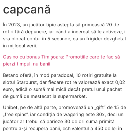
capcană
În 2023, un jucător tipic aștepta să primească 20 de
rotiri fără depunere, iar când a încercat să le activeze, i
s-a blocat contul în 5 secunde, ca un frigider dezghețat
în mijlocul verii.
Casino cu bonus Timișoara: Promoțiile care te fac să
pierzi timpul, nu banii
Betano oferă, în mod paradoxal, 10 rotiri gratuite la
slotul Starburst, dar fiecare rotire valorează exact 0,02
euro, adică o sumă mai mică decât prețul unui pachet
de gumă de mestecat la supermarket.
Unibet, pe de altă parte, promovează un „gift” de 15 de
„free spins”, iar condiția de wagering este 30x, deci un
jucător ar trebui să parieze 30 de ori suma primită
pentru a-și recupera banii, echivalentul a 450 de lei în