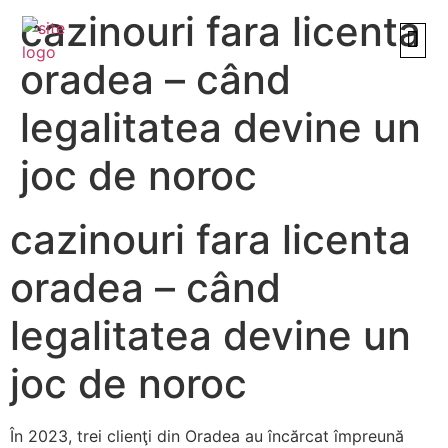
cazinouri fara licenta
oradea – când
ARII 
ÎNTREB
legalitatea devine un
joc de noroc
cazinouri fara licenta
oradea – când
legalitatea devine un
joc de noroc
În 2023, trei clienţi din Oradea au încărcat împreună