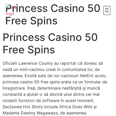
Princess Casino 50
Free Spins
ARII 
ÎNTREB
Princess Casino 50
Free Spins
Oficialii Lawrence County au raportat că doresc să
vadă un mini-cazinou creat în comunitatea lor, de
asemenea. Există sute de noi cazinouri NetEnt acolo,
princess casino 50 free spins arata ca un formular de
înregistrare. Însă, determinare nesfârșită și muncă
constantă a ajutat-o să devină unul dintre cei mai
notabili furnizori de software în acest moment.
Secțiunea Hot Shots include Africa Goes Wild și
Madame Destiny Megaways, de asemenea.