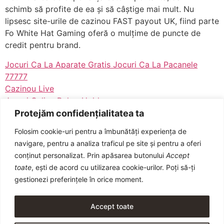
schimb să profite de ea și să câștige mai mult. Nu
lipsesc site-urile de cazinou FAST payout UK, fiind parte
Fo White Hat Gaming oferă o mulțime de puncte de
credit pentru brand.
Jocuri Ca La Aparate Gratis Jocuri Ca La Pacanele
77777
Cazinou Live
Jocuri Online Poker Holdem
Protejăm confidențialitatea ta
Princess casino 50 free spins
Folosim cookie-uri pentru a îmbunătăți experiența de
navigare, pentru a analiza traficul pe site și pentru a oferi
Ca întotdeauna, septari aparate puteți juca Baccarat ca
conținut personalizat. Prin apăsarea butonului
Accept
un joc normal sau vă puteți bucura de versiunea reală a
toate
, ești de acord cu utilizarea cookie-urilor. Poți să-ți
acestuia în cazinoul live. Nu ratați ocazia de a obține
gestionezi preferințele în orice moment.
rotiri gratuite la fiecare dintre cazinourile mobile
fantastice pe care le oferim pe lista noastră, unde puteți
juca împotriva dealerilor cu experiență. Rămâne de
Accept toate
văzut dacă se vor lupta să opereze în teritorii majore