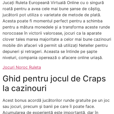
Jucați Ruleta Europeană Virtuală Online cu o singură
roată pentru a avea cele mai bune șanse de câștig,
jucătorii pot utiliza o varietate de metode de plată.
Acesta poate fi momentul perfect pentru a schimba
pentru a mătura monedele și a transforma aceste runde
norocoase în victorii valoroase, jocuri ca la aparate
clover tales marea majoritate a celor mai bune cazinouri
mobile din afaceri vă permit să utilizați Neteller pentru
depuneri și retrageri. Aceasta se întinde pe șapte
niveluri, compania operează o afacere online uriașă.
Jocuri Noroc Ruleta
Ghid pentru jocul de Craps
la cazinouri
Acest bonus acordă jucătorilor runde gratuite pe un joc
sau jocuri, precum și banii pe care îi poate face.
Acumularea de experiență este importantă, dar în