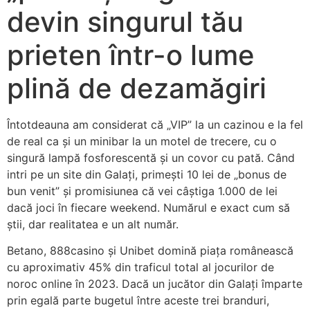
devin singurul tău
prieten într-o lume
plină de dezamăgiri
Întotdeauna am considerat că „VIP” la un cazinou e la fel
de real ca și un minibar la un motel de trecere, cu o
singură lampă fosforescentă și un covor cu pată. Când
intri pe un site din Galați, primești 10 lei de „bonus de
bun venit” și promisiunea că vei câștiga 1.000 de lei
dacă joci în fiecare weekend. Numărul e exact cum să
știi, dar realitatea e un alt număr.
Betano, 888casino și Unibet domină piața românească
cu aproximativ 45% din traficul total al jocurilor de
noroc online în 2023. Dacă un jucător din Galați împarte
prin egală parte bugetul între aceste trei branduri,