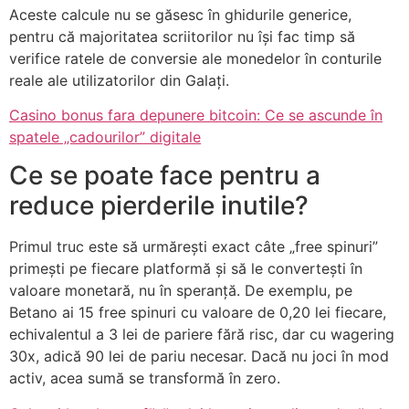
Aceste calcule nu se găsesc în ghidurile generice,
pentru că majoritatea scriitorilor nu își fac timp să
verifice ratele de conversie ale monedelor în conturile
reale ale utilizatorilor din Galați.
Casino bonus fara depunere bitcoin: Ce se ascunde în
spatele „cadourilor” digitale
Ce se poate face pentru a
reduce pierderile inutile?
Primul truc este să urmărești exact câte „free spinuri”
primești pe fiecare platformă și să le convertești în
valoare monetară, nu în speranță. De exemplu, pe
Betano ai 15 free spinuri cu valoare de 0,20 lei fiecare,
echivalentul a 3 lei de pariere fără risc, dar cu wagering
30x, adică 90 lei de pariu necesar. Dacă nu joci în mod
activ, acea sumă se transformă în zero.