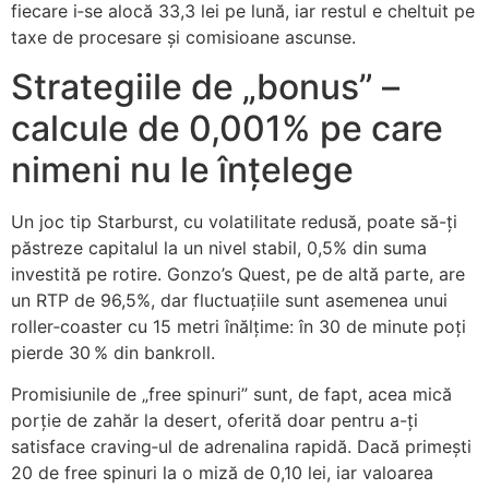
fiecare i‑se alocă 33,3 lei pe lună, iar restul e cheltuit pe
taxe de procesare și comisioane ascunse.
Strategiile de „bonus” –
calcule de 0,001% pe care
nimeni nu le înțelege
Un joc tip Starburst, cu volatilitate redusă, poate să-ți
păstreze capitalul la un nivel stabil, 0,5% din suma
investită pe rotire. Gonzo’s Quest, pe de altă parte, are
un RTP de 96,5%, dar fluctuațiile sunt asemenea unui
roller‑coaster cu 15 metri înălțime: în 30 de minute poți
pierde 30 % din bankroll.
Promisiunile de „free spinuri” sunt, de fapt, acea mică
porție de zahăr la desert, oferită doar pentru a-ți
satisface craving‑ul de adrenalina rapidă. Dacă primești
20 de free spinuri la o miză de 0,10 lei, iar valoarea