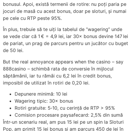
bonusul. Apoi, există termenii de rotire: nu poți paria pe
jocuri de masă cu acest bonus, doar pe sloturi, și numai
pe cele cu RTP peste 95%.
În plus, trebuie să te uiți la tabelul de “wagering” unde
se vede clar că 1 € = 4,9 lei, iar 30× bonus devine 147 lei
de pariat, un prag de parcurs pentru un jucător cu buget
de 50 lei.
But the real annoyance appears when the casino – say
888casino – schimbă rata de conversie în mijlocul
săptămânii, iar tu rămâi cu 6,2 lei în credit bonus,
imposibil de utilizat în rotiri de 0,20 lei.
Depunere minimă: 10 lei
Wagering tipic: 30× bonus
Rotiri gratuite: 5‑10, cu cerință de RTP > 95%
Comision procesare paysafecard: 2,5% din sumă
Într-un scenariu real, am pus 15 lei pe un spin la Sloturi
Pop, am primit 15 lei bonus și am parcurs 450 de lei în