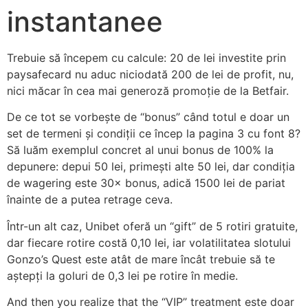
instantanee
Trebuie să începem cu calcule: 20 de lei investite prin
paysafecard nu aduc niciodată 200 de lei de profit, nu,
nici măcar în cea mai generoză promoție de la Betfair.
De ce tot se vorbește de “bonus” când totul e doar un
set de termeni și condiții ce încep la pagina 3 cu font 8?
Să luăm exemplul concret al unui bonus de 100% la
depunere: depui 50 lei, primești alte 50 lei, dar condiția
de wagering este 30× bonus, adică 1500 lei de pariat
înainte de a putea retrage ceva.
Într-un alt caz, Unibet oferă un “gift” de 5 rotiri gratuite,
dar fiecare rotire costă 0,10 lei, iar volatilitatea slotului
Gonzo’s Quest este atât de mare încât trebuie să te
aștepți la goluri de 0,3 lei pe rotire în medie.
And then you realize that the “VIP” treatment este doar