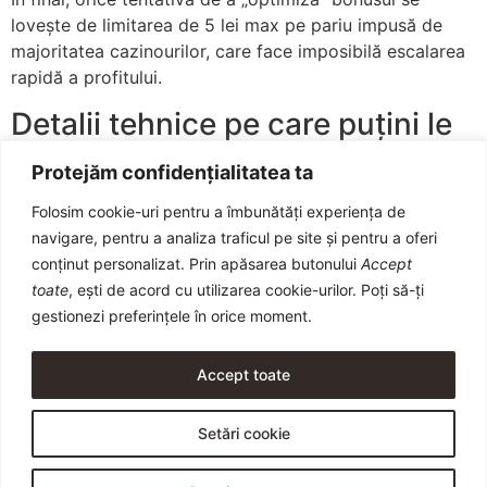
lovește de limitarea de 5 lei max pe pariu impusă de
majoritatea cazinourilor, care face imposibilă escalarea
rapidă a profitului.
Detalii tehnice pe care puțini le
menționează
Protejăm confidențialitatea ta
Un aspect adesea ignorat este timpul de procesare al
Folosim cookie-uri pentru a îmbunătăți experiența de
retragerilor: chiar dacă îndeplinești toate condițiile, un
navigare, pentru a analiza traficul pe site și pentru a oferi
withdraw de 50 lei poate dura 48 de ore la unele
conținut personalizat. Prin apăsarea butonului
Accept
platforme, în timp ce la altele este blocat pentru
toate
, ești de acord cu utilizarea cookie-urilor. Poți să-ți
verificare KYC de încă 72 de ore.
gestionezi preferințele în orice moment.
galaxy.bet 105 rotiri gratuite cu cod exclusiv RO – un alt
Accept toate
truc de marketing învelit în „cadou” fără valoare
But the real insult is the UI: la momentul în care încerci
Setări cookie
să selectezi metoda de plată paysafecard în secțiunea
“bonuse”, butonul este atât de mic încât trebuie să vezi