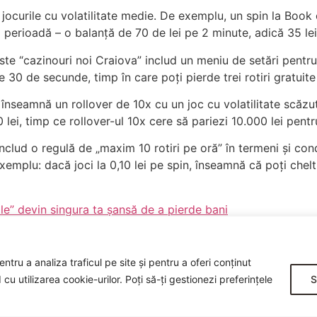
jocurile cu volatilitate medie. De exemplu, un spin la Book
i perioadă – o balanță de 70 de lei pe 2 minute, adică 35 le
este “cazinouri noi Craiova” includ un meniu de setări pent
ie 30 de secunde, timp în care poți pierde trei rotiri gratuit
 înseamnă un rollover de 10x cu un joc cu volatilitate scăzu
0 lei, timp ce rollover-ul 10x cere să pariezi 10.000 lei pent
i includ o regulă de „maxim 10 rotiri pe oră” în termeni și co
xemplu: dacă joci la 0,10 lei pe spin, înseamnă că poți cheltu
e” devin singura ta șansă de a pierde bani
ză “promoția de bun venit”, îți apare în inbox un mesaj cu „
 unui spin pe un slot cu volatilitate ridicată, adică aproxima
tru a analiza traficul pe site și pentru a oferi conținut
 cu utilizarea cookie-urilor. Poți să-ți gestionezi preferințele
S
nterfața de depunere a unui nou site afișează fontul la 8 pix
i cu un mister de 2,50 lei pe lângă taxele bancare.