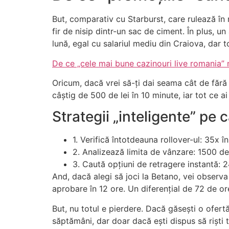
But, comparativ cu Starburst, care rulează în
fir de nisip dintr-un sac de ciment. În plus, u
lună, egal cu salariul mediu din Craiova, dar t
De ce „cele mai bune cazinouri live romania”
Oricum, dacă vrei să-ți dai seama cât de fără
câștig de 500 de lei în 10 minute, iar tot ce ai
Strategii „inteligente” pe 
1. Verifică întotdeauna rollover-ul: 35x 
2. Analizează limita de vânzare: 1500 de
3. Caută opțiuni de retragere instantă: 2
And, dacă alegi să joci la Betano, vei observa
aprobare în 12 ore. Un diferențial de 72 de or
But, nu totul e pierdere. Dacă găsești o ofert
săptămâni, dar doar dacă ești dispus să riști 