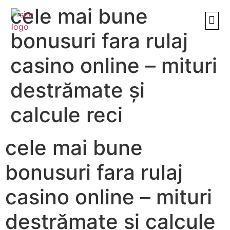
cele mai bune
bonusuri fara rulaj
ARII 
ÎNTREB
casino online – mituri
destrămate și
calcule reci
cele mai bune
bonusuri fara rulaj
casino online – mituri
destrămate și calcule