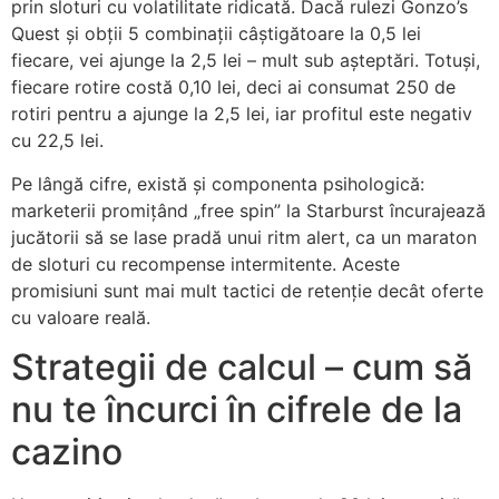
prin sloturi cu volatilitate ridicată. Dacă rulezi Gonzo’s
Quest și obții 5 combinații câștigătoare la 0,5 lei
fiecare, vei ajunge la 2,5 lei – mult sub așteptări. Totuși,
fiecare rotire costă 0,10 lei, deci ai consumat 250 de
rotiri pentru a ajunge la 2,5 lei, iar profitul este negativ
cu 22,5 lei.
Pe lângă cifre, există și componenta psihologică:
marketerii promițând „free spin” la Starburst încurajează
jucătorii să se lase pradă unui ritm alert, ca un maraton
de sloturi cu recompense intermitente. Aceste
promisiuni sunt mai mult tactici de retenție decât oferte
cu valoare reală.
Strategii de calcul – cum să
nu te încurci în cifrele de la
cazino