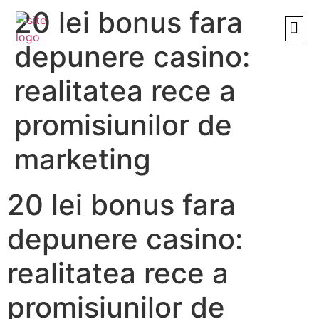
20 lei bonus fara
depunere casino:
ARII 
ÎNTREB
realitatea rece a
promisiunilor de
marketing
20 lei bonus fara
depunere casino:
realitatea rece a
promisiunilor de