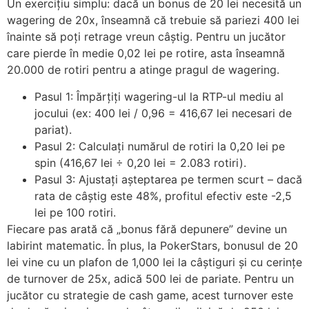
Un exercițiu simplu: dacă un bonus de 20 lei necesită un
wagering de 20x, înseamnă că trebuie să pariezi 400 lei
înainte să poți retrage vreun câștig. Pentru un jucător
care pierde în medie 0,02 lei pe rotire, asta înseamnă
20.000 de rotiri pentru a atinge pragul de wagering.
Pasul 1: Împărțiți wagering-ul la RTP-ul mediu al
jocului (ex: 400 lei / 0,96 = 416,67 lei necesari de
pariat).
Pasul 2: Calculați numărul de rotiri la 0,20 lei pe
spin (416,67 lei ÷ 0,20 lei = 2.083 rotiri).
Pasul 3: Ajustați așteptarea pe termen scurt – dacă
rata de câștig este 48%, profitul efectiv este -2,5
lei pe 100 rotiri.
Fiecare pas arată că „bonus fără depunere” devine un
labirint matematic. În plus, la PokerStars, bonusul de 20
lei vine cu un plafon de 1,000 lei la câștiguri și cu cerințe
de turnover de 25x, adică 500 lei de pariate. Pentru un
jucător cu strategie de cash game, acest turnover este