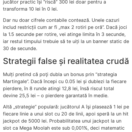
jucător practic își “riscă” 300 lei doar pentru a
transforma 10 lei în 0 lei.
Dar nu doar cifrele contabile contează. Unele cazuri
includ restricții cum ar fi „max 2 rotiri pe oră”. Dacă joci
la 1.5 secunde per rotire, vei atinge limita în 3 secunde,
iar restul timpului trebuie să te uiți la un banner static de
30 de secunde.
Strategii false și realitatea crudă
Mulți pretind că poţi dubla un bonus prin “strategia
Martingale”. Dacă începi cu 0.05 lei și dublezi la fiecare
pierdere, în 8 runde atingi 12,8 lei, însă riscul total
devine 25,5 lei – o pierdere garantată în medie.
Altă „strategie” populară: jucătorul A îşi plasează 1 lei pe
fiecare linie a unui slot cu 20 de linii, apoi speră la un hit
jackpot de 5000 lei. Probabilitatea unui jackpot la un
slot ca Mega Moolah este sub 0,001%, deci matematic