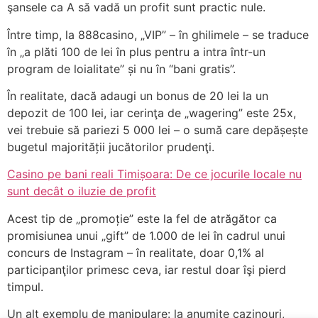
şansele ca A să vadă un profit sunt practic nule.
Între timp, la 888casino, „VIP” – în ghilimele – se traduce
în „a plăti 100 de lei în plus pentru a intra într-un
program de loialitate” și nu în “bani gratis”.
În realitate, dacă adaugi un bonus de 20 lei la un
depozit de 100 lei, iar cerinţa de „wagering” este 25x,
vei trebuie să pariezi 5 000 lei – o sumă care depășește
bugetul majorității jucătorilor prudenţi.
Casino pe bani reali Timișoara: De ce jocurile locale nu
sunt decât o iluzie de profit
Acest tip de „promoție” este la fel de atrăgător ca
promisiunea unui „gift” de 1.000 de lei în cadrul unui
concurs de Instagram – în realitate, doar 0,1% al
participanţilor primesc ceva, iar restul doar îşi pierd
timpul.
Un alt exemplu de manipulare: la anumite cazinouri,