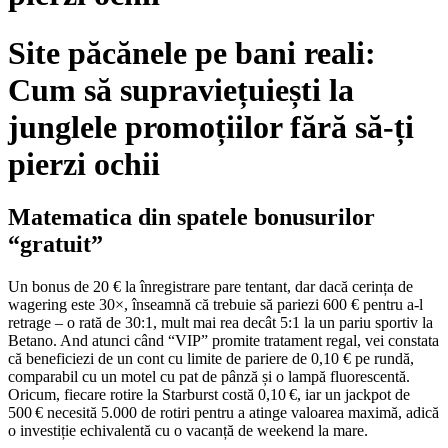
Site păcănele pe bani reali:
Cum să supraviețuiești la
junglele promoțiilor fără să-ți
pierzi ochii
Matematica din spatele bonusurilor
“gratuit”
Un bonus de 20 € la înregistrare pare tentant, dar dacă cerința de
wagering este 30×, înseamnă că trebuie să pariezi 600 € pentru a-l
retrage – o rată de 30:1, mult mai rea decât 5:1 la un pariu sportiv la
Betano. And atunci când “VIP” promite tratament regal, vei constata
că beneficiezi de un cont cu limite de pariere de 0,10 € pe rundă,
comparabil cu un motel cu pat de pânză și o lampă fluorescentă.
Oricum, fiecare rotire la Starburst costă 0,10 €, iar un jackpot de
500 € necesită 5.000 de rotiri pentru a atinge valoarea maximă, adică
o investiție echivalentă cu o vacanță de weekend la mare.