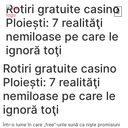
Rotiri gratuite casino
Ploiești: 7 realităţi
ARII 
ÎNTREB
nemiloase pe care le
ignoră toţi
Rotiri gratuite casino
Ploiești: 7 realităţi
nemiloase pe care le
ignoră toţi
Într‑o lume în care „free”‑urile sună ca nişte promisiuni