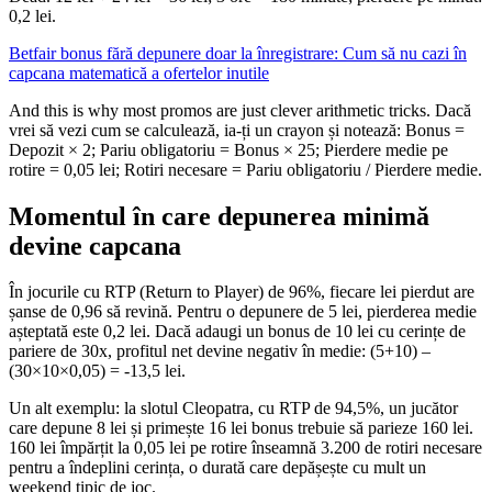
0,2 lei.
Betfair bonus fără depunere doar la înregistrare: Cum să nu cazi în
capcana matematică a ofertelor inutile
And this is why most promos are just clever arithmetic tricks. Dacă
vrei să vezi cum se calculează, ia-ți un crayon și notează: Bonus =
Depozit × 2; Pariu obligatoriu = Bonus × 25; Pierdere medie pe
rotire = 0,05 lei; Rotiri necesare = Pariu obligatoriu / Pierdere medie.
Momentul în care depunerea minimă
devine capcana
În jocurile cu RTP (Return to Player) de 96%, fiecare lei pierdut are
șanse de 0,96 să revină. Pentru o depunere de 5 lei, pierderea medie
așteptată este 0,2 lei. Dacă adaugi un bonus de 10 lei cu cerințe de
pariere de 30x, profitul net devine negativ în medie: (5+10) –
(30×10×0,05) = -13,5 lei.
Un alt exemplu: la slotul Cleopatra, cu RTP de 94,5%, un jucător
care depune 8 lei și primește 16 lei bonus trebuie să parieze 160 lei.
160 lei împărțit la 0,05 lei pe rotire înseamnă 3.200 de rotiri necesare
pentru a îndeplini cerința, o durată care depășește cu mult un
weekend tipic de joc.