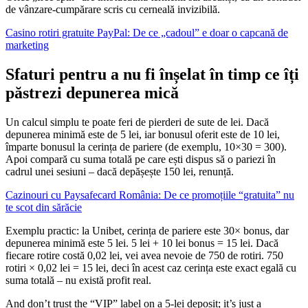
de vânzare-cumpărare scris cu cerneală invizibilă.
Casino rotiri gratuite PayPal: De ce „cadoul” e doar o capcană de
marketing
Sfaturi pentru a nu fi înșelat în timp ce îți
păstrezi depunerea mică
Un calcul simplu te poate feri de pierderi de sute de lei. Dacă
depunerea minimă este de 5 lei, iar bonusul oferit este de 10 lei,
împarte bonusul la cerința de pariere (de exemplu, 10×30 = 300).
Apoi compară cu suma totală pe care ești dispus să o pariezi în
cadrul unei sesiuni – dacă depășește 150 lei, renunță.
Cazinouri cu Paysafecard România: De ce promoțiile “gratuita” nu
te scot din sărăcie
Exemplu practic: la Unibet, cerința de pariere este 30× bonus, dar
depunerea minimă este 5 lei. 5 lei + 10 lei bonus = 15 lei. Dacă
fiecare rotire costă 0,02 lei, vei avea nevoie de 750 de rotiri. 750
rotiri × 0,02 lei = 15 lei, deci în acest caz cerința este exact egală cu
suma totală – nu există profit real.
And don’t trust the “VIP” label on a 5‑lei deposit; it’s just a