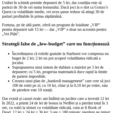
Unibet în schimb permite depuneri de 5 lei, dar condiția este să
pariezi de 30 de ori suma bonusului. Dacă joci la o slot ca Gonzo’s
Quest cu volatilitate medie, vei avea șanse reduse să atingi 30 de
pariuri profitabile în prima săptămână.
Fortuna, pe de altă parte, oferă un program de loialitate „VIP”
pentru depuneri sub 15 lei — dar „VIP” e doar un acronim pentru
„Vei Plăti”.
Strategii false de „low‑budget” care nu funcționează
Încredințarea că rotirile gratuite la Starburst vor compensa un
buget de 2 lei; 2 lei nu pot acoperi volatilitatea ridicată a
jocului.
Suprapunerea unui sistem de dublare a mizelor pe 5 lei de
depunere; cu 5 lei, progresia matematică duce rapid la limite
de pariere imposibile.
Crearea unui plan de „bankroll management” care cere să joci
100 de rotiri pe zi; cu 10 lei, chiar și la 0,10 lei pe rotire, rata
de pierdere este 10 rotații.
Dar există și cazuri reale: am întâlnit un jucător care a investit 12 lei
în 2022, a primit 24 de lei de bonus la NetBet și a pierdut totul în 3
ore, cu rotiri la sloturi cu volatilitate ridicată, cum ar fi Book of
Dead. 12 lei + 24 lei = 36 lei; 3 ore = 180 minute; pierdere pe minut: