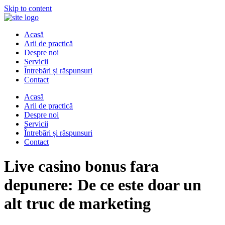
Skip to content
Acasă
Arii de practică
Despre noi
Servicii
Întrebări și răspunsuri
Contact
Acasă
Arii de practică
Despre noi
Servicii
Întrebări și răspunsuri
Contact
Live casino bonus fara
depunere: De ce este doar un
alt truc de marketing