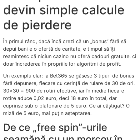
devin simple calcule
de pierdere
În primul rând, dacă încă crezi că un „bonus” fără să
depui bani e o ofertă de caritate, e timpul să îți
reamintesc că niciun cazino nu oferă cadouri gratuite, ci
doar încrederea în propriile lor algoritmi de profit.
Un exemplu clar: la Bet365 se găsesc 3 tipuri de bonus
fără depunere, fiecare cu cerință de rulare de 30 de ori.
30×30 = 900 de rotiri efective, iar în medie fiecare
rotire aduce 0,02 euro, deci 18 euro în total, dar
cuprinse sub o plafonare de 5 euro. Ce ai câștigat? O
miză de 5 euro, mai puțin așteptarea.
De ce „free spin”-urile
seamănă cu un morcov în