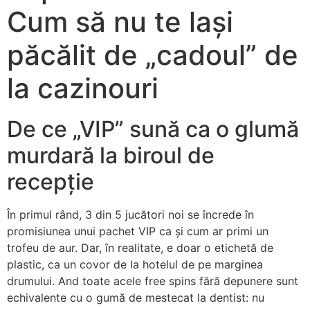
Cum să nu te lași
păcălit de „cadoul” de
la cazinouri
De ce „VIP” sună ca o glumă
murdară la biroul de
recepție
În primul rând, 3 din 5 jucători noi se încrede în
promisiunea unui pachet VIP ca și cum ar primi un
trofeu de aur. Dar, în realitate, e doar o etichetă de
plastic, ca un covor de la hotelul de pe marginea
drumului. And toate acele free spins fără depunere sunt
echivalente cu o gumă de mestecat la dentist: nu