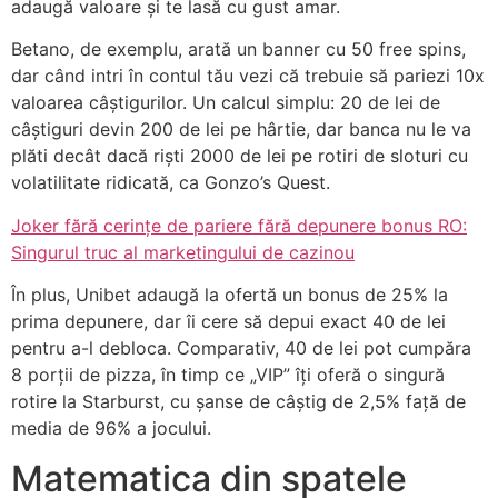
adaugă valoare și te lasă cu gust amar.
Betano, de exemplu, arată un banner cu 50 free spins,
dar când intri în contul tău vezi că trebuie să pariezi 10x
valoarea câștigurilor. Un calcul simplu: 20 de lei de
câștiguri devin 200 de lei pe hârtie, dar banca nu le va
plăti decât dacă riști 2000 de lei pe rotiri de sloturi cu
volatilitate ridicată, ca Gonzo’s Quest.
Joker fără cerințe de pariere fără depunere bonus RO:
Singurul truc al marketingului de cazinou
În plus, Unibet adaugă la ofertă un bonus de 25% la
prima depunere, dar îi cere să depui exact 40 de lei
pentru a-l debloca. Comparativ, 40 de lei pot cumpăra
8 porții de pizza, în timp ce „VIP” îți oferă o singură
rotire la Starburst, cu șanse de câștig de 2,5% față de
media de 96% a jocului.
Matematica din spatele