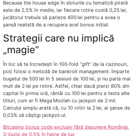
Because the house edge în sloturile cu tematică pirată
este de 2,5% în medie, iar fiecare rotire costă 0,25 lei,
jucătorul trebuie să parieze 400 lei pentru a avea o
șansă realistă de a recupera acel bonus inițial.
Strategii care nu implică
„magie”
În loc să te încredești în 100‑fold “gift” de la cazinouri,
poți folosi o metodă de bankroll management: împarte
bugetul de 500 lei în 5 sesiuni de 100 lei, și nu paria mai
mult de 2 lei pe rotire. Astfel, chiar dacă pierzi 80% din
capital în prima oră, rămâi cu 100 lei pentru a testa alte
titluri, cum ar fi Mega Moolah cu jackpot de 2 mil.
Calculul simplu arată că, cu 10 rotiri la 2 lei, ai șanse de
0,03% să câștigi jackpot‑ul.
Bitcasino bonus code exclusiv fără depunere România:
O iluzie de 0,5% în haine de lux