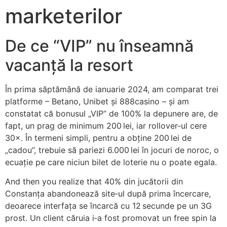
marketerilor
De ce “VIP” nu înseamnă
vacanță la resort
În prima săptămână de ianuarie 2024, am comparat trei
platforme – Betano, Unibet și 888casino – și am
constatat că bonusul „VIP” de 100% la depunere are, de
fapt, un prag de minimum 200 lei, iar rollover-ul cere
30×. În termeni simpli, pentru a obține 200 lei de
„cadou”, trebuie să pariezi 6.000 lei în jocuri de noroc, o
ecuație pe care niciun bilet de loterie nu o poate egala.
And then you realize that 40% din jucătorii din
Constanța abandonează site‑ul după prima încercare,
deoarece interfața se încarcă cu 12 secunde pe un 3G
prost. Un client căruia i‑a fost promovat un free spin la