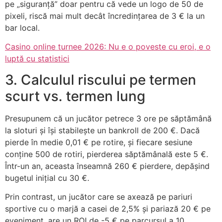
pe „siguranță” doar pentru că vede un logo de 50 de
pixeli, riscă mai mult decât încredințarea de 3 € la un
bar local.
Casino online turnee 2026: Nu e o poveste cu eroi, e o
luptă cu statistici
3. Calculul riscului pe termen
scurt vs. termen lung
Presupunem că un jucător petrece 3 ore pe săptămână
la sloturi și își stabilește un bankroll de 200 €. Dacă
pierde în medie 0,01 € pe rotire, și fiecare sesiune
conține 500 de rotiri, pierderea săptămânală este 5 €.
Într-un an, aceasta înseamnă 260 € pierdere, depășind
bugetul inițial cu 30 €.
Prin contrast, un jucător care se axează pe pariuri
sportive cu o marjă a casei de 2,5% și pariază 20 € pe
eveniment, are un ROI de -5 € pe parcursul a 10