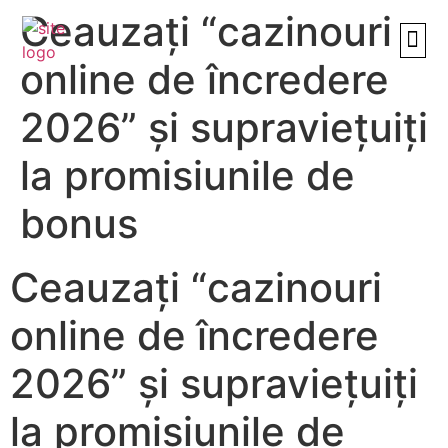
Ceauzați “cazinouri
online de încredere
ARII 
ÎNTREB
2026” și supraviețuiți
la promisiunile de
bonus
Ceauzați “cazinouri
online de încredere
2026” și supraviețuiți
la promisiunile de