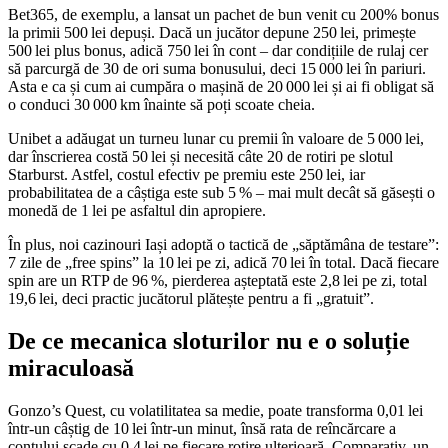
Bet365, de exemplu, a lansat un pachet de bun venit cu 200% bonus
la primii 500 lei depuși. Dacă un jucător depune 250 lei, primește
500 lei plus bonus, adică 750 lei în cont – dar condițiile de rulaj cer
să parcurgă de 30 de ori suma bonusului, deci 15 000 lei în pariuri.
Asta e ca și cum ai cumpăra o mașină de 20 000 lei și ai fi obligat să
o conduci 30 000 km înainte să poți scoate cheia.
Unibet a adăugat un turneu lunar cu premii în valoare de 5 000 lei,
dar înscrierea costă 50 lei și necesită câte 20 de rotiri pe slotul
Starburst. Astfel, costul efectiv pe premiu este 250 lei, iar
probabilitatea de a câștiga este sub 5 % – mai mult decât să găsești o
monedă de 1 lei pe asfaltul din apropiere.
În plus, noi cazinouri Iași adoptă o tactică de „săptămâna de testare”:
7 zile de „free spins” la 10 lei pe zi, adică 70 lei în total. Dacă fiecare
spin are un RTP de 96 %, pierderea așteptată este 2,8 lei pe zi, total
19,6 lei, deci practic jucătorul plătește pentru a fi „gratuit”.
De ce mecanica sloturilor nu e o soluție
miraculoasă
Gonzo’s Quest, cu volatilitatea sa medie, poate transforma 0,01 lei
într-un câștig de 10 lei într-un minut, însă rata de reîncărcare a
contului scade cu 0,4 lei pe fiecare rotire ulterioară. Comparativ, un