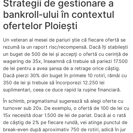
Strategii de gestionare a
bankroll‑ului în contextul
ofertelor Ploiești
Un veteran al mesei de pariuri știe că fiecare ofertă se
rezumă la un raport risc/recompensă. Dacă îți stabilești
un buget de 500 de lei și accepţi o ofertă cu cerință de
wagering de 35x, înseamnă că trebuie să pariezi 17.500
de lei pentru a avea șansa de a retrage orice câștig.
Dacă pierzi 30% din buget în primele 10 rotiri, rămâi cu
350 de lei și trebuie să încorporezi 12.250 lei
suplimentari, ceea ce duce rapid la rușine financiară.
În schimb, pragmatismul sugerează să alegi oferte cu
turnover sub 20x. De exemplu, o ofertă de 100 de lei cu
15x necesită doar 1.500 de lei de pariat. Dacă ai o rată
de câștig de 2% pe fiecare rundă, vei atinge punctul de
break-even după aproximativ 750 de rotiri, adică în jur