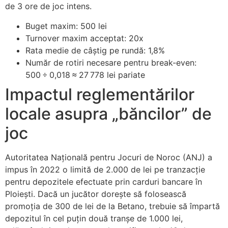
de 3 ore de joc intens.
Buget maxim: 500 lei
Turnover maxim acceptat: 20x
Rata medie de câștig pe rundă: 1,8%
Număr de rotiri necesare pentru break-even:
500 ÷ 0,018 ≈ 27 778 lei pariate
Impactul reglementărilor
locale asupra „băncilor” de
joc
Autoritatea Națională pentru Jocuri de Noroc (ANJ) a
impus în 2022 o limită de 2.000 de lei pe tranzacție
pentru depozitele efectuate prin carduri bancare în
Ploiești. Dacă un jucător dorește să folosească
promoția de 300 de lei de la Betano, trebuie să împartă
depozitul în cel puțin două tranșe de 1.000 lei,