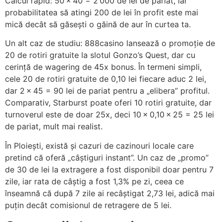
Calcul rapid: 50 × 40 = 2 000 de lei de pariat, iar
probabilitatea să atingi 200 de lei în profit este mai
mică decât să găsești o găină de aur în curtea ta.
Un alt caz de studiu: 888casino lansează o promoție de
20 de rotiri gratuite la slotul Gonzo’s Quest, dar cu
cerință de wagering de 45x bonus. În termeni simpli,
cele 20 de rotiri gratuite de 0,10 lei fiecare aduc 2 lei,
dar 2 × 45 = 90 lei de pariat pentru a „elibera” profitul.
Comparativ, Starburst poate oferi 10 rotiri gratuite, dar
turnoverul este de doar 25x, deci 10 × 0,10 × 25 = 25 lei
de pariat, mult mai realist.
În Ploiești, există și cazuri de cazinouri locale care
pretind că oferă „câștiguri instant”. Un caz de „promo”
de 30 de lei la extragere a fost disponibil doar pentru 7
zile, iar rata de câștig a fost 1,3% pe zi, ceea ce
înseamnă că după 7 zile ai recâștigat 2,73 lei, adică mai
puțin decât comisionul de retragere de 5 lei.