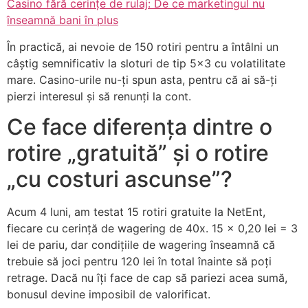
Casino fără cerințe de rulaj: De ce marketingul nu
înseamnă bani în plus
În practică, ai nevoie de 150 rotiri pentru a întâlni un
câștig semnificativ la sloturi de tip 5×3 cu volatilitate
mare. Casino‑urile nu-ți spun asta, pentru că ai să-ți
pierzi interesul și să renunți la cont.
Ce face diferența dintre o
rotire „gratuită” și o rotire
„cu costuri ascunse”?
Acum 4 luni, am testat 15 rotiri gratuite la NetEnt,
fiecare cu cerință de wagering de 40x. 15 × 0,20 lei = 3
lei de pariu, dar condițiile de wagering înseamnă că
trebuie să joci pentru 120 lei în total înainte să poți
retrage. Dacă nu îți face de cap să pariezi acea sumă,
bonusul devine imposibil de valorificat.