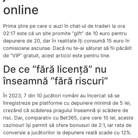
online
Prima știre pe care o auzi în chat‑ul de traderi la ora
02:17 este că un site promite “gift” de 10 euro pentru
depunere de 20, dar în realitate îți consumă 15 euro în
comisioane ascunse. Dacă nu te-ai săturat să fii păcălit
de “VIP” gratuit, acest articol este pentru tine.
De ce “fără licență” nu
înseamnă “fără riscuri”
În 2023, 7 din 10 jucători români au încercat să se
înregistreze pe platforme cu depunere minimă de 5 lei,
crezând că scăderea pragului înseamnă și scădere de
risc. Dar, comparativ cu Bet365, care cere 10 lei, aceste
cazinouri își permit să ofere bonusuri de 2:1, iar rata de
conversie a jucătorilor la depunere reală scade cu 12%.