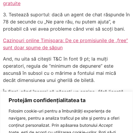
gratuite
3. Testează suportul: dacă un agent de chat răspunde în
78 de secunde cu „Ne pare rău, nu putem ajuta”, e
probabil că vei avea probleme când vrei să scoți bani.
Cazinouri online Timișoara: De ce promisiunile de „free”
sunt doar spume de săpun
And, nu uita să citești T&C în font 9 pt; la mulți
operatori, regula de “minimum de depunere” este
ascunsă în subsol cu o mărime a fontului mai mică
decât dimensiunea unui gherilă de biletă.
În final, când încerci să găsești un cazino „fără licență
cu depunere minimă” care să nu-ți consume toate banii
Protejăm confidențialitatea ta
în comisioane, înțelegi că nu există un „free lunch”. Nu
Folosim cookie-uri pentru a îmbunătăți experiența de
ești la un bufet all‑you‑can‑eat, e la o stație de plată cu
navigare, pentru a analiza traficul pe site și pentru a oferi
prețuri ascunse.
conținut personalizat. Prin apăsarea butonului
Accept
Oferte rotiri gratuite casino: De ce sunt doar o
toate
, ești de acord cu utilizarea cookie-urilor. Poți să-ți