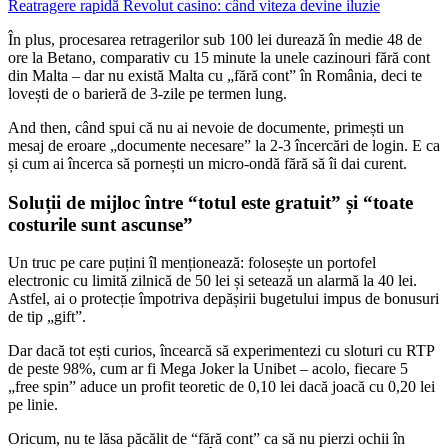
Reatragere rapidă Revolut casino: când viteza devine iluzie
În plus, procesarea retragerilor sub 100 lei durează în medie 48 de
ore la Betano, comparativ cu 15 minute la unele cazinouri fără cont
din Malta – dar nu există Malta cu „fără cont” în România, deci te
lovești de o barieră de 3‑zile pe termen lung.
And then, când spui că nu ai nevoie de documente, primești un
mesaj de eroare „documente necesare” la 2‑3 încercări de login. E ca
și cum ai încerca să pornești un micro‑ondă fără să îi dai curent.
Soluții de mijloc între “totul este gratuit” și “toate
costurile sunt ascunse”
Un truc pe care puțini îl menționează: folosește un portofel
electronic cu limită zilnică de 50 lei și setează un alarmă la 40 lei.
Astfel, ai o protecție împotriva depășirii bugetului impus de bonusuri
de tip „gift”.
Dar dacă tot ești curios, încearcă să experimentezi cu sloturi cu RTP
de peste 98%, cum ar fi Mega Joker la Unibet – acolo, fiecare 5
„free spin” aduce un profit teoretic de 0,10 lei dacă joacă cu 0,20 lei
pe linie.
Oricum, nu te lăsa păcălit de “fără cont” ca să nu pierzi ochii în