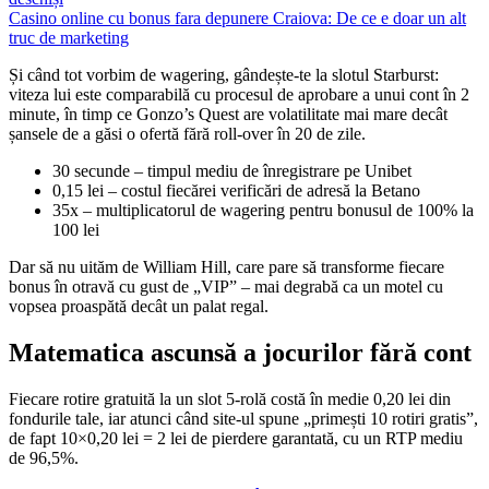
Casino online cu bonus fara depunere Craiova: De ce e doar un alt
truc de marketing
Și când tot vorbim de wagering, gândește-te la slotul Starburst:
viteza lui este comparabilă cu procesul de aprobare a unui cont în 2
minute, în timp ce Gonzo’s Quest are volatilitate mai mare decât
șansele de a găsi o ofertă fără roll‑over în 20 de zile.
30 secunde – timpul mediu de înregistrare pe Unibet
0,15 lei – costul fiecărei verificări de adresă la Betano
35x – multiplicatorul de wagering pentru bonusul de 100% la
100 lei
Dar să nu uităm de William Hill, care pare să transforme fiecare
bonus în otravă cu gust de „VIP” – mai degrabă ca un motel cu
vopsea proaspătă decât un palat regal.
Matematica ascunsă a jocurilor fără cont
Fiecare rotire gratuită la un slot 5‑rolă costă în medie 0,20 lei din
fondurile tale, iar atunci când site‑ul spune „primești 10 rotiri gratis”,
de fapt 10×0,20 lei = 2 lei de pierdere garantată, cu un RTP mediu
de 96,5%.