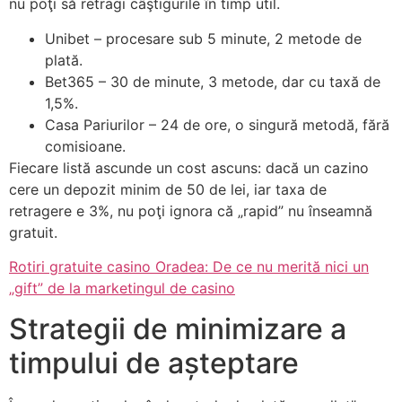
nu poţi să retragi câştigurile în timp util.
Unibet – procesare sub 5 minute, 2 metode de
plată.
Bet365 – 30 de minute, 3 metode, dar cu taxă de
1,5%.
Casa Pariurilor – 24 de ore, o singură metodă, fără
comisioane.
Fiecare listă ascunde un cost ascuns: dacă un cazino
cere un depozit minim de 50 de lei, iar taxa de
retragere e 3%, nu poţi ignora că „rapid” nu înseamnă
gratuit.
Rotiri gratuite casino Oradea: De ce nu merită nici un
„gift” de la marketingul de casino
Strategii de minimizare a
timpului de așteptare