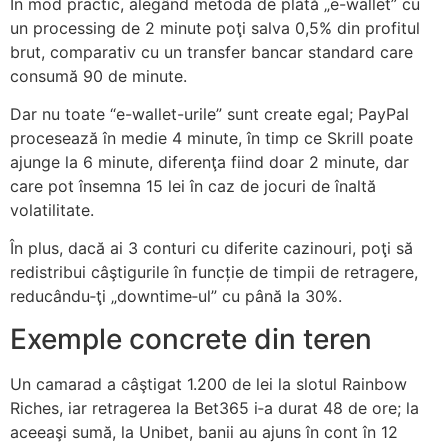
În mod practic, alegând metoda de plată „e-wallet” cu
un processing de 2 minute poţi salva 0,5% din profitul
brut, comparativ cu un transfer bancar standard care
consumă 90 de minute.
Dar nu toate “e-wallet-urile” sunt create egal; PayPal
procesează în medie 4 minute, în timp ce Skrill poate
ajunge la 6 minute, diferenţa fiind doar 2 minute, dar
care pot însemna 15 lei în caz de jocuri de înaltă
volatilitate.
În plus, dacă ai 3 conturi cu diferite cazinouri, poţi să
redistribui câştigurile în funcție de timpii de retragere,
reducându‑ţi „downtime‑ul” cu până la 30%.
Exemple concrete din teren
Un camarad a câştigat 1.200 de lei la slotul Rainbow
Riches, iar retragerea la Bet365 i‑a durat 48 de ore; la
aceeaşi sumă, la Unibet, banii au ajuns în cont în 12