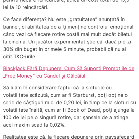
lei la 10 reîncărcări.
Ce face diferenţa? Nu este „gratuitatea” anunțată în
banner, ci abilitatea de a-ţi menţine controlul emoţional
când vezi că fiecare rotire costă mai mult decât biletul
la cinema. Un jucător experimentat ştie că, dacă pierzi
30% din buget în primele 5 minute, probabil că nu ai
citit T&C‑urile.
Blackjack Fără Depunere: Cum Să Suporti Promoțiile de
„Free Money” cu Gândul și Călcâiul
Să luăm în considerare faptul că la sloturile cu
volatilitate scăzută, cum ar fi Starburst, poţi obţine o
serie de câştiguri mici de 0,20 lei, în timp ce la sloturi cu
volatilitate înaltă, cum ar fi Book of Dead, poţi ajunge la
100 de lei pe o singură rotire, dar şansele de a atinge
acel maxim scad la 0,02%.
Realitatea este că, la fiecare depunere prin paysafecard,