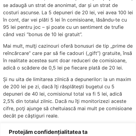
se adaugă un strat de anonimat, dar și un strat de
costuri ascunse. La 5 depuneri de 20 lei, vei avea 100 lei
în cont, dar vei plăti 5 lei în comisioane, lăsându‑te cu
95 lei pentru joc – și poate cu un sentiment de trufie
când vezi “bonus de 10 lei gratuit”.
Mai mult, mulţi cazinouri oferă bonusuri de tip „prime de
reîncărcare” care par să fie cadouri („gift”) gratuite, însă
în realitate acestea sunt doar reduceri de comisioane,
adică o scădere de 0,5 lei pe fiecare plată de 20 lei.
Și nu uita de limitarea zilnică a depunerilor: la un maxim
de 200 lei pe zi, dacă îţi răsplăteşti bugetul cu 5
depuneri de 40 lei, comisionul total va fi 5 lei, adică
2,5% din totalul zilnic. Dacă nu îţi monitorizezi aceste
cifre, poţi ajunge să cheltuiască mai mult pe comisioane
decât pe câştiguri reale.
În final, când te uiţi la tabelul de recompense al unui
Protejăm confidențialitatea ta
cazinou, vezi că fiecare „free spin” este în esenţă o