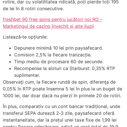
rotire, dar cu volatilitatea ridicată, poți pierde toți 195
de lei în 8 rotiri consecutive.
freshbet 90 free spins pentru jucători noi RO –
Marketingul de cazino învechit și alte iluzii
Listează‑te opțiunile:
Depunere minimă 10 lei prin paysafecard.
Comision 2,5% la fiecare tranzacție.
Timp mediu de procesare 60 de secunde.
Recompense la sloturi ca Starburst: 0,35% RTP
suplimentar.
Observaţi cum, la fiecare rundă de spin, diferenţa de
0,05% în RTP poate însemna 5 lei în plus la un buget de
1000 lei, dar doar dacă nu pierzi în primele 20 de rotiri.
În plus, comparativ cu un cont bancar tradițional, unde
transferul SEPA durează 2‑3 zile, paysafecard oferă
instantaneitate, dar la prețul unei taxe fixe de 1,99 lei
pentru fiecare reîncărcare, adică un cost total de 19,9