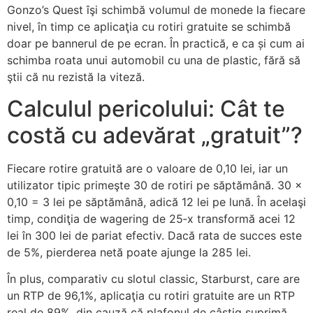
Gonzo’s Quest îşi schimbă volumul de monede la fiecare
nivel, în timp ce aplicaţia cu rotiri gratuite se schimbă
doar pe bannerul de pe ecran. În practică, e ca și cum ai
schimba roata unui automobil cu una de plastic, fără să
ştii că nu rezistă la viteză.
Calculul pericolului: Cât te
costă cu adevărat „gratuit”?
Fiecare rotire gratuită are o valoare de 0,10 lei, iar un
utilizator tipic primeşte 30 de rotiri pe săptămână. 30 ×
0,10 = 3 lei pe săptămână, adică 12 lei pe lună. În acelaşi
timp, condiţia de wagering de 25‑x transformă acei 12
lei în 300 lei de pariat efectiv. Dacă rata de succes este
de 5%, pierderea netă poate ajunge la 285 lei.
În plus, comparativ cu slotul classic, Starburst, care are
un RTP de 96,1%, aplicaţia cu rotiri gratuite are un RTP
real de 89%, din cauză că plafonul de câştig suprimă