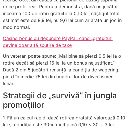
orice profit real. Pentru a demonstra, dacă un jucător
încearcă 100 de rotiri gratuite la 0,10 lei, câştigul total
estimat este de 8,9 lei, nu 9,6 lei cum ar arăta un joc în
mod normal.
Casino bonus cu depunere PayPal: când „gratuitul”
devine doar altă scutire de taxe
Un veteran poate spune: „Mai bine să pierzi 0,5 lei la o
rotire decât să pierzi 15 lei la un bonus nejustificat.”
Dacă 2 din 5 jucători renunță la condiţia de wagering,
pierd în medie 75 lei din bugetul lor de divertisment
lunar.
Strategii de „survivă” în jungla
promoţiilor
1. Fă un calcul rapid: dacă rotirea gratuită valorează 0,10
lei și condiţia este 30‑x, multiplică 0,10 × 30 = 3 lei