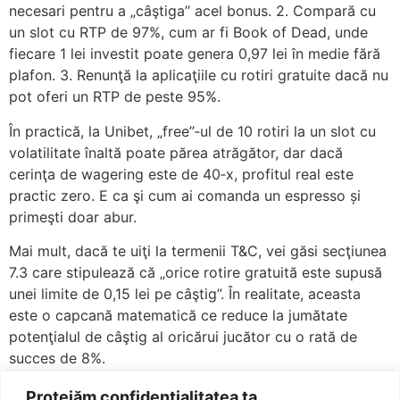
necesari pentru a „câştiga” acel bonus. 2. Compară cu
un slot cu RTP de 97%, cum ar fi Book of Dead, unde
fiecare 1 lei investit poate genera 0,97 lei în medie fără
plafon. 3. Renunţă la aplicaţiile cu rotiri gratuite dacă nu
pot oferi un RTP de peste 95%.
În practică, la Unibet, „free”‑ul de 10 rotiri la un slot cu
volatilitate înaltă poate părea atrăgător, dar dacă
cerinţa de wagering este de 40‑x, profitul real este
practic zero. E ca şi cum ai comanda un espresso și
primeşti doar abur.
Mai mult, dacă te uiţi la termenii T&C, vei găsi secţiunea
7.3 care stipulează că „orice rotire gratuită este supusă
unei limite de 0,15 lei pe câştig”. În realitate, aceasta
este o capcană matematică ce reduce la jumătate
potenţialul de câştig al oricărui jucător cu o rată de
succes de 8%.
Casino online cu bonus fără depunere în Ploiești: Ce-i
Protejăm confidențialitatea ta