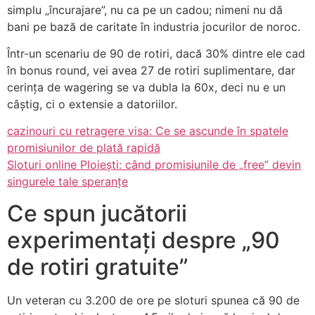
simplu „încurajare”, nu ca pe un cadou; nimeni nu dă
bani pe bază de caritate în industria jocurilor de noroc.
Într-un scenariu de 90 de rotiri, dacă 30% dintre ele cad
în bonus round, vei avea 27 de rotiri suplimentare, dar
cerința de wagering se va dubla la 60x, deci nu e un
câștig, ci o extensie a datoriilor.
cazinouri cu retragere visa: Ce se ascunde în spatele
promisiunilor de plată rapidă
Sloturi online Ploiești: când promisiunile de „free” devin
singurele tale speranțe
Ce spun jucătorii
experimentați despre „90
de rotiri gratuite”
Un veteran cu 3.200 de ore pe sloturi spunea că 90 de