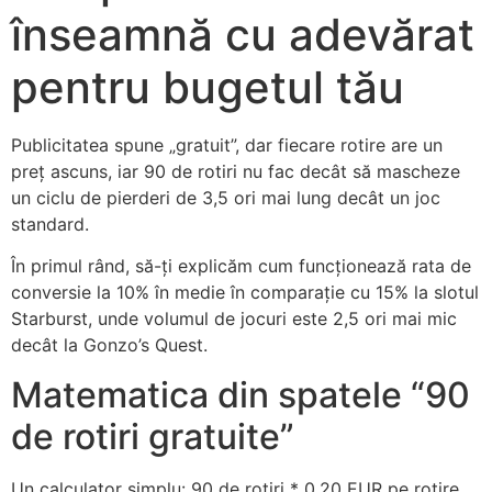
înseamnă cu adevărat
pentru bugetul tău
Publicitatea spune „gratuit”, dar fiecare rotire are un
preț ascuns, iar 90 de rotiri nu fac decât să mascheze
un ciclu de pierderi de 3,5 ori mai lung decât un joc
standard.
În primul rând, să-ți explicăm cum funcționează rata de
conversie la 10% în medie în comparație cu 15% la slotul
Starburst, unde volumul de jocuri este 2,5 ori mai mic
decât la Gonzo’s Quest.
Matematica din spatele “90
de rotiri gratuite”
Un calculator simplu: 90 de rotiri * 0,20 EUR pe rotire