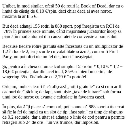
Unibet, în mod similar, oferă 50 de rotiri la Book of Dead, dar cu o
limită de câștig de 0,10 €/spin, deci chiar dacă ai avea noroc,
maxima ta ar fi 5 €.
But dacă adaugi 155 rotiri la 888 sport, poți înregistra un ROI de
-78% în primele zece minute, când majoritatea jucătorilor încep să
piardă în mod automat din cauza ratei de conversie a bonusului.
Because fiecare rotire gratuită este înzestrată cu un multiplicator de
1,2 în loc de 2, iar jocurile cu volatilitate scăzută, cum ar fi Fruit
Party, nu pot oferi niciun fel de „boost” neașteptat.
Și, pentru a încheia cu un calcul simplu: 155 rotiri * 0,10 € * 1,2 =
18,6 € potențial, dar din acel total, 85% se pierd în cerința de
wagering 35x, lăsându-te cu 2,79 € în portofel.
Oricum, multe site-uri încă afișează „rotiri gratuite” ca și cum ar fi
cadouri de Crăciun; de fapt, sunt niște „taxe de intrare” sub forma
unui joc de noroc cu avantaje calculate în favoarea casei.
În plus, dacă îți place să compari, poți spune că 888 sport a încercat
să fie la fel de rapid ca un slot de tip „fast spin” cu timp de răspuns
de 0,2 secunde, dar a uitat să adauge o linie de cod pentru a permite
retrageri sub 24 de ore – un vis frumos, dar imposibil.